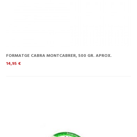
FORMATGE CABRA MONTCABRER, 500 GR. APROX.
Preu
14,95 €