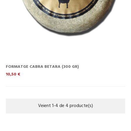
FORMATGE CABRA BETARA (300 GR)
Preu
10,50 €
Veient 1-4 de 4 producte(s)