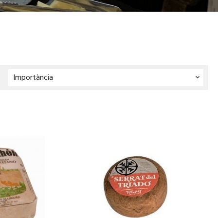
Importància

CISTELLA