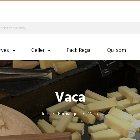
rves
Celler
Pack Regal
Qui som
Vaca
Inici
Formatges
Vaca