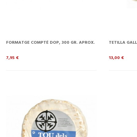
FORMATGE COMPTÉ DOP, 300 GR. APROX.
TETILLA GALL
Preu
Preu
7,95 €
13,00 €
CISTELLA