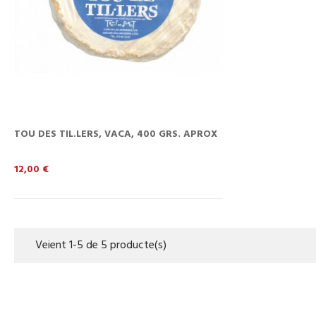
TOU DES TIL.LERS, VACA, 400 GRS. APROX
Preu
12,00 €
Veient 1-5 de 5 producte(s)