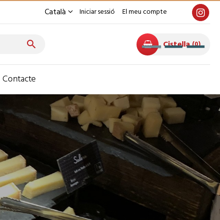
Català
Iniciar sessió
El meu compte
Cistella

0
Contacte