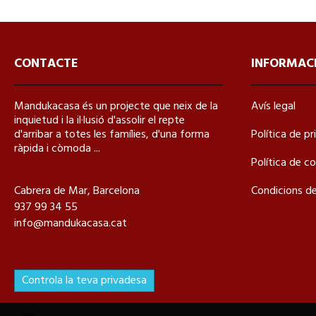
CONTACTE
INFORMAC
Mandukacasa és un projecte que neix de la
Avís legal
inquietud i la il·lusió d'assolir el repte
d'arribar a totes les famílies, d'una forma
Política de pr
ràpida i còmoda ...
Política de c
Cabrera de Mar, Barcelona
Condicions d
937 99 34 55
info@mandukacasa.cat
Controla la teva privadesa