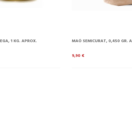
EGA, 1 KG. APROX.
MAÓ SEMICURAT, 0,450 GR. 
Preu
9,90 €