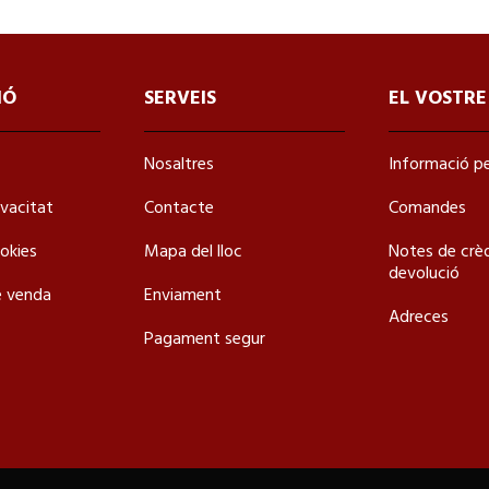
IÓ
SERVEIS
EL VOSTR
Nosaltres
Informació p
ivacitat
Contacte
Comandes
ookies
Mapa del lloc
Notes de crèd
devolució
e venda
Enviament
Adreces
Pagament segur