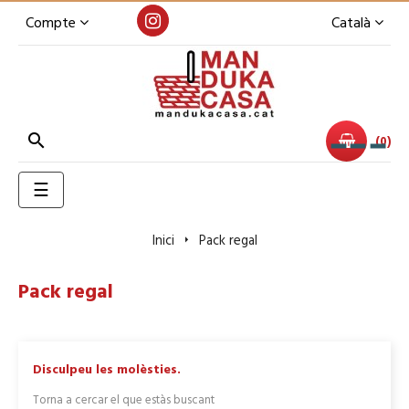
Compte
Català

0
Toggle
☰
navigation
Inici
Pack regal
Pack regal
Disculpeu les molèsties.
Torna a cercar el que estàs buscant