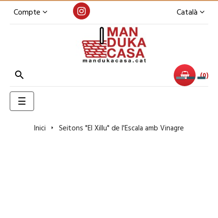
Compte
Català

0
Toggle
☰
navigation
Inici
Seitons "El Xillu" de l'Escala amb Vinagre