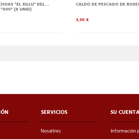
HOAS "EL XILLU" DEL
CALDO DE PESCADO DE ROSES 
"000" (4 UNID)
Precio
3,90 €
IÓN
SERVICIOS
SU CUENT
Nosaltres
Información 