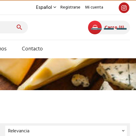
Español
Registrarse
Mi cuenta
Carro

0
mos
Contacto
Relevancia
