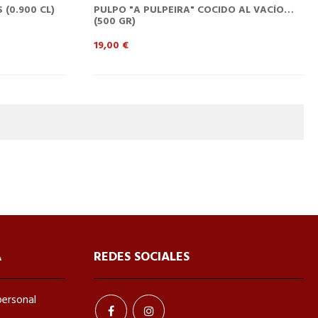
(0.900 CL)
PULPO "A PULPEIRA" COCIDO AL VACÍO
(500 GR)
Precio
19,00 €
A
REDES SOCIALES
personal