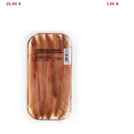
Precio
Precio
25,90 €
1,90 €
CISTELLA