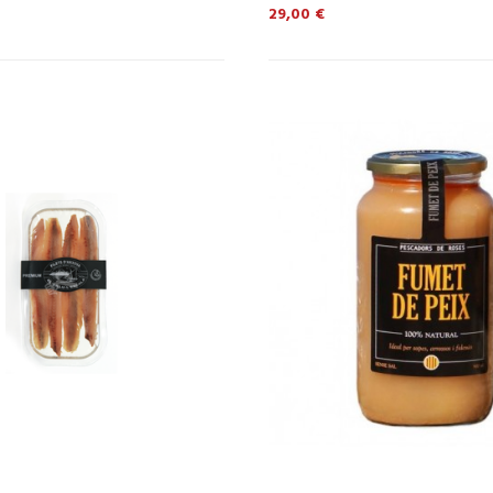
Precio
29,00 €
CISTELLA
CISTELLA