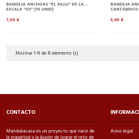
BANDEJA ANCHOAS "EL XILLU" DE LA
BANDEJA ANC
ESCALA "00" (10 UNID)
CANTÁBRICO 
Precio
Precio
7,50 €
5,90 €
Mostrar 1-8 de 8 elemento (s)
CONTACTO
INFORMAC
Mandukacasa es un proyecto que nace de
Aviso legal
la inquietud y la ilusión de lograr el reto de